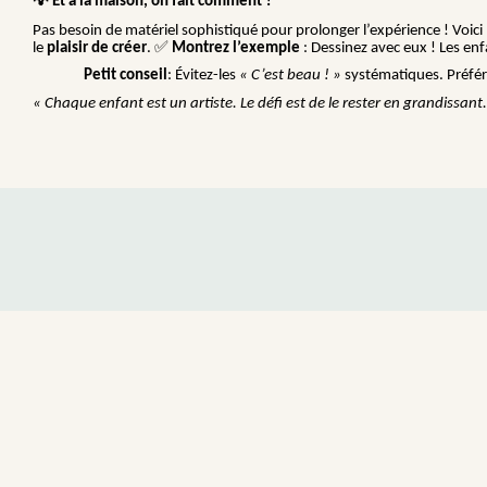
Et à la maison, on fait comment ?
Pas besoin de matériel sophistiqué pour prolonger l’expérience ! Voici 
✅
le
plaisir de créer
.
Montrez l’exemple
: Dessinez avec eux ! Les enf
Petit conseil
: Évitez-les
« C’est beau ! »
systématiques. Préfé
« Chaque enfant est un artiste. Le défi est de le rester en grandissant.