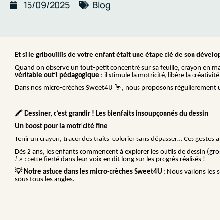
15/09/2025
Blog
Et si le gribouillis de votre enfant était une étape clé de son déve
Quand on observe un tout-petit concentré sur sa feuille, crayon en ma
véritable outil pédagogique
: il stimule la motricité, libère la créativ
🦩
Dans nos micro-crèches Sweet4U
, nous proposons régulièrement un
🖍️
Dessiner, c’est grandir ! Les bienfaits insoupçonnés du dessin
Un boost pour la motricité fine
Tenir un crayon, tracer des traits, colorier sans dépasser… Ces gestes 
Dès 2 ans, les enfants commencent à explorer les outils de dessin (gro
! »
: cette fierté dans leur voix en dit long sur les progrès réalisés !
💡
Notre astuce dans les micro-crèches Sweet4U
: Nous varions les s
sous tous les angles.