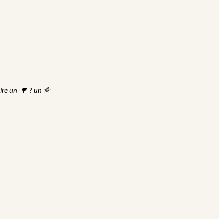
🌳
🌞
ire un
? un