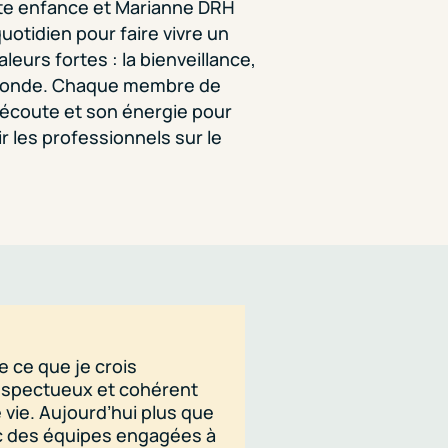
ite enfance et Marianne DRH
quotidien
pour faire vivre un
eurs fortes : la bienveillance,
u monde. Chaque membre de
 écoute et son énergie pour
r les
professionnels sur le
te ce que je crois
"J’accompagne les dir
espectueux et cohérent
fonctionnement au quo
 vie. Aujourd’hui plus que
qui recherchent un mo
vec des équipes engagées à
accueillies."