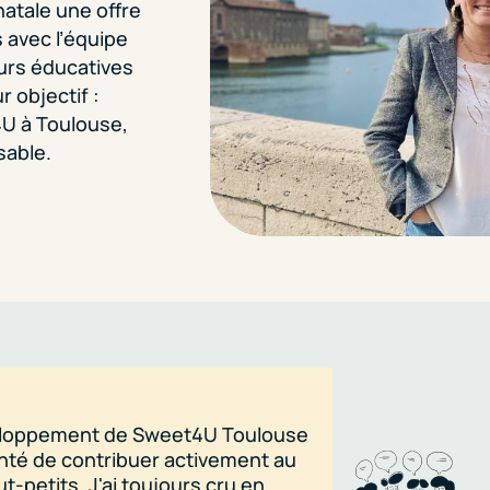
natale une offre
 avec l’équipe
eurs éducatives
 objectif :
4U à Toulouse,
sable.
éveloppement de Sweet4U Toulouse
"J’ai souhaité
lonté de contribuer activement au
mettant du sen
petits. J'ai toujours cru en
apparu comme u