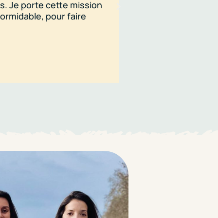
s. Je porte cette mission
formidable, pour faire
Julia Bilhère, coordi