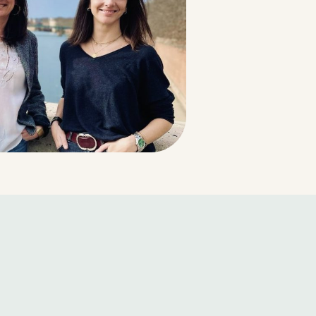
 donner une nouvelle orientation à ma carrière profes
s à ce que je faisais. Développer Sweet 4U à Toulou
ne évidence, tant le secteur de la petite enfance e