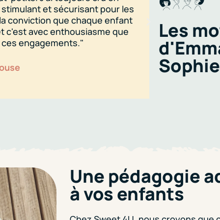
 stimulant et sécurisant pour les
passionnant, d
 la conviction que chaque enfant
créer des lieu
Les mo
 et c'est avec enthousiasme que
chacun se sen
d'Emma
ir ces engagements."
les profession
Sophie
louse
Sophie Imbea
Une pédagogie a
à vos enfants
Chez Sweet 4U, nous croyons que ch