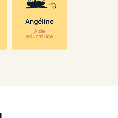
Angéline
Aide
éducatrice
U