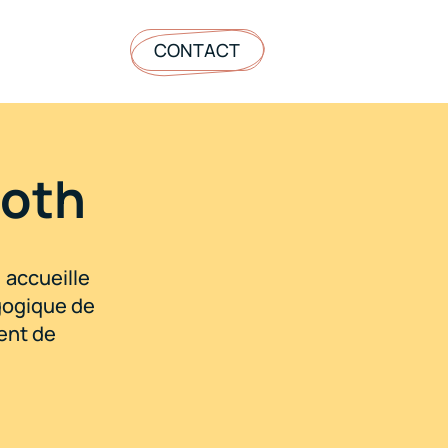
CONTACT
Goth
 accueille
agogique de
ent de