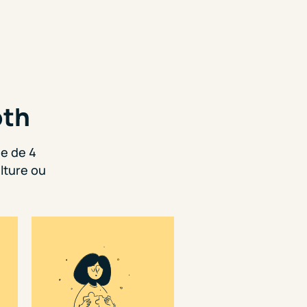
oth
ée de 4
lture ou