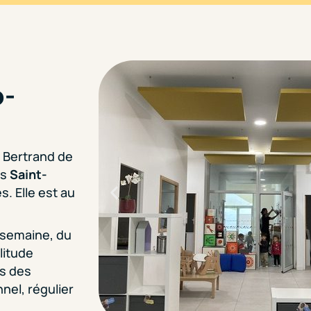
o-
e Bertrand de
rs
Saint-
s. Elle est au
a semaine, du
litude
es des
nnel, régulier